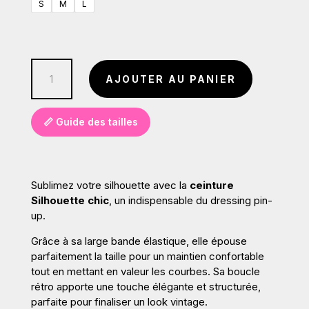
S
M
L
quantité
AJOUTER AU PANIER
de
Ceinture
Silhouette
📏 Guide des tailles
Chic
rouge
ou
blanche
Sublimez votre silhouette avec la
ceinture
Silhouette chic
, un indispensable du dressing pin-
up.
Grâce à sa large bande élastique, elle épouse
parfaitement la taille pour un maintien confortable
tout en mettant en valeur les courbes. Sa boucle
rétro apporte une touche élégante et structurée,
parfaite pour finaliser un look vintage.